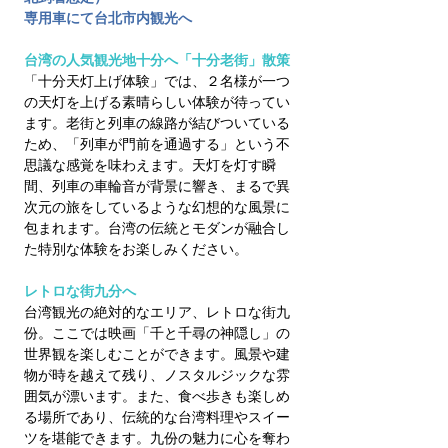
専用車にて台北市内観光へ
台湾の人気観光地十分へ「十分老街」散策
「十分天灯上げ体験」では、２名様が一つ
の天灯を上げる素晴らしい体験が待ってい
ます。老街と列車の線路が結びついている
ため、「列車が門前を通過する」という不
思議な感覚を味わえます。天灯を灯す瞬
間、列車の車輪音が背景に響き、まるで異
次元の旅をしているような幻想的な風景に
包まれます。台湾の伝統とモダンが融合し
た特別な体験をお楽しみください。
レトロな街九分へ
台湾観光の絶対的なエリア、レトロな街九
份。ここでは映画「千と千尋の神隠し」の
世界観を楽しむことができます。風景や建
物が時を越えて残り、ノスタルジックな雰
囲気が漂います。また、食べ歩きも楽しめ
る場所であり、伝統的な台湾料理やスイー
ツを堪能できます。九份の魅力に心を奪わ