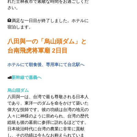
れた士林夜市で素敵な時間をお過ごしくだ
さい。
🏨満足な一日目が終了しました。ホテルに
宿泊します。
八田與一の「烏山頭ダム」と
台南飛虎将軍廟
 2日目
ホテルにて朝食後、専用車にて台北駅へ
🚅
新幹線で嘉義へ
烏山頭ダム　
八田與一は、台湾で最も尊敬される日本人
であり、東洋一のダムを命をかけて築いた
偉大な技師です。彼の功績は台湾の地元の
人々に神様のように崇められ、台湾の歴代
総統も彼の墓前に参拝に訪れるほどです。
日本統治時代に台湾の農業に非常に貢献
し、その功績は今もなお称えられていま