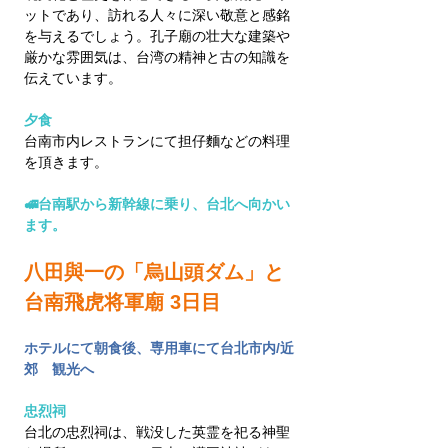
ットであり、訪れる人々に深い敬意と感銘
を与えるでしょう。孔子廟の壮大な建築や
厳かな雰囲気は、台湾の精神と古の知識を
伝えています。
夕食
台南市内レストランにて担仔麵などの料理
を頂きます。
🚅台南駅から新幹線に乗り、台北へ向かい
ます。
八田與一の「烏山頭ダム」と
台南飛虎将軍廟 3日目
ホテルにて朝食後、専用車にて台北市内/近
郊　観光へ
忠烈祠　
台北の忠烈祠は、戦没した英霊を祀る神聖