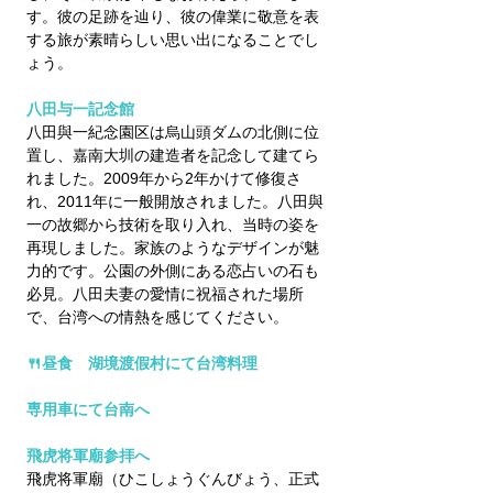
す。彼の足跡を辿り、彼の偉業に敬意を表
する旅が素晴らしい思い出になることでし
ょう。
八田与一記念館
八田與一紀念園区は烏山頭ダムの北側に位
置し、嘉南大圳の建造者を記念して建てら
れました。2009年から2年かけて修復さ
れ、2011年に一般開放されました。八田與
一の故郷から技術を取り入れ、当時の姿を
再現しました。家族のようなデザインが魅
力的です。公園の外側にある恋占いの石も
必見。八田夫妻の愛情に祝福された場所
で、台湾への情熱を感じてください。
🍴昼食　湖境渡假村にて台湾料理
専用車にて台南へ
飛虎将軍廟参拝へ
飛虎将軍廟（ひこしょうぐんびょう、正式