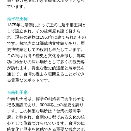
値と魅力を堪能できる観光スポットとなっ
ています。
延平郡王祠
1875年に清朝によって正式に延平郡王祠と
して設立され、その後何度も建て替えら
れ、現在の建物は1963年に建てられたもの
です。敷地内には鄭成功文物館があり、歴
史博物館としての役割も果たしています。
この祠は台湾の歴史と文化を象徴し、鄭成
功にゆかりの深い場所として多くの観光客
が訪れます。貴重な歴史的遺産と展示品を
通じて、台湾の過去を垣間見ることができ
る貴重なスポットです。　
台南
孔子廟
台南孔子廟は、儒学の創始者である孔子を
祀る施設であり、300年以上の歴史を誇り
ます。この神聖な場所は「台湾の最高学
府」と称され、台南の古都である文化の核
心として位置づけられています。台湾の伝
統文化と歴史を体感できる重要な観光スポ