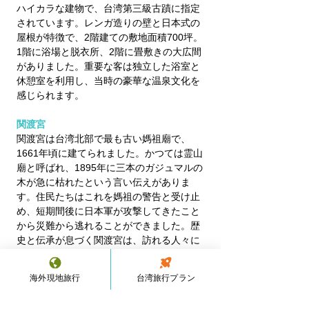
ハイカラな建物で、台湾第三級古蹟に指定
されています。レンガ造りの壁と日本式の
屋根が特徴で、2階建ての敷地面積700坪。
1階に浴場と脱衣所、2階に畳敷きの大広間
がありました。重要な客は独立した浴室と
休憩室を利用し、当時の豪華な温泉文化を
感じられます。
関渡宮　
関渡宮は台湾北部で最も古い媽祖廟で、
1661年頃に建てられました。かつては霊山
廟と呼ばれ、1895年に三本のガジュマルの
木が急に枯れたという言い伝えがありま
す。住民たちはこれを媽祖の警告と受け止
め、短期間後に日本軍が攻撃してきたこと
から災難から逃れることができました。歴
史と伝承が息づく関渡宮は、訪れる人々に
神聖な体験をもたらします。
海外現地旅行
台湾旅行プラン
🍴
夕食
欣葉にて台湾料理