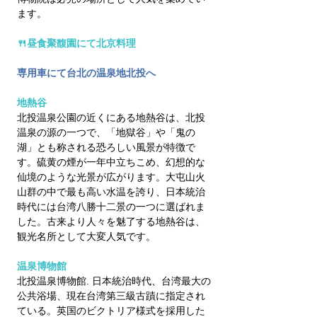
ます。
🍴昼食
聚馥園にて北京料理
専用車にて台北の温泉地北投へ
地熱谷
北投温泉公園の近くにある地熱谷は、北投
温泉の源の一つで、「地獄谷」や「鬼の
湖」とも称される恐ろしい風景が特徴で
す。硫黄の煙が一年中立ちこめ、幻想的な
仙境のような光景が広がります。大屯山火
山群の中で最も高い水温を誇り、日本統治
時代には台湾八勝十二景の一つに選ばれま
した。古来より人々を魅了する地熱谷は、
観光名所として大変人気です。
温泉博物館
北投温泉博物館. 日本統治時代、台湾最大の
公共浴場、現在台湾第三級古蹟に指定され
ている。英国のビクトリア様式を採用した