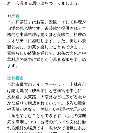
れ、心温まる思い出をつくりましょう。
🍴
夕食
「九戸茶語」はお茶、景観、そして料理が
自慢の観光地です。茶芸館で提供される本
格的な中華料理は驚くほど美味で、料理の
クオリティに感動します。また、美しい景
観と共に、お茶を楽しむこともできます。
素晴らしい経験を通じて、お茶の文化と中
華料理の魅力に満ちた心温まる旅を楽しめ
ます。
士林夜市
台北市最大のナイトマーケット、士林夜市
は陽明戯院（映画館）と慈誠宮を中心に、
文林路、大東路、大南路などに広がる賑や
かな通りで構成されています。多彩な屋台
や店舗が連なり、美味しい料理や地元のお
土産を楽しむことができます。地元の雰囲
気を満喫しつつ、台湾のグルメや文化に触
れる絶好の場所です。賑やかで活気にあふ