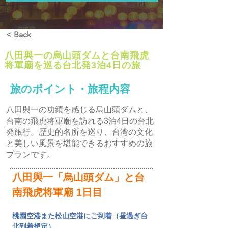
< Back
八田與一の烏山頭ダムと台南飛虎
将軍廟を巡る台北発3泊4日の旅
旅のポイント・旅程内容
八田與一の功績を感じる烏山頭ダムと、
台南の飛虎将軍廟を訪れる3泊4日の台北
発旅行。歴史的名所を巡り、台湾の文化
と美しい風景を堪能できるおすすめの旅
プランです。
八田與一「烏山頭ダム」と台
南飛虎将軍廟
 1日目
桃園空港また松山空港にご到着（昼過ぎ台
北到着想定）