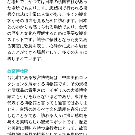
な場所で、かつては日本の護国神社があっ
た場所でもあります。忠烈祠で行われる衛
兵交代式は非常に人気があり、多くの観光
客がその迫力を見るために訪れます。日本
とのゆかりも感じられる場所であり、台湾
の歴史と文化を理解するために重要な観光
スポットです。戦争に犠牲となった勇気あ
る英霊に敬意を表し、心静かに思いを馳せ
ることができる場所として、多くの人々に
親しまれています。
故宮博物院
台北市にある故宮博物院は、中国美術コレ
クションを展示する博物館です。その規模
と所蔵品の貴重さは、イギリスの大英博物
館にも引けを取らないほどであり、東洋を
代表する博物館と言っても過言ではありま
せん。台湾の誇るべき文化遺産を存分に楽
しむことができ、訪れる人々に深い感動を
与える素晴らしい観光スポットです。歴史
と美術に興味を持つ旅行者にとって、故宮
博物院は必見の場所として人気を集めてい