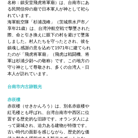
名称：鎮安堂飛虎将軍廟）は、台南市にあ
る民間信仰の廟で日本軍人が神として祀ら
れています。
海軍航空隊「杉浦茂峰」（茨城県水戸市／
享年21歳）は、台湾沖航空戦で撃墜された
際、命と引き換えに眼下の村を避けて墜落
しました。村人たちを守ったとされ、彼を
鎮魂し感謝の意を込めて1971年に建てられ
たのが「飛虎将軍廟」（飛虎は戦闘機、将
軍は杉浦少尉への敬称）です。この地方の
守り神として尊敬され、多くの台湾人・日
本人が訪れています。
台南市内古跡観光
赤崁樓　
赤崁楼（せきかんろう）は、別名赤嵌楼や
紅毛楼とも呼ばれ、台湾台南市中西区に位
置する歴史的な旧跡です。オランダ人によ
って築城され、迫力ある建物が特徴です。
古い時代の面影を感じながら、歴史的な価