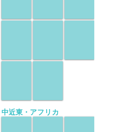
ツ
ツ
ツ
ア
ア
ア
ー
ー
ー
スペイン
ドイツ
オーストリア
現
現
現
地
地
地
ツ
ツ
ツ
ア
ア
ア
ー
ー
ー
スイス
オランダ
現
現
地
地
ツ
ツ
ア
ア
ー
ー
中近東・アフリカ
トルコ
アラブ首長国連邦
エジプト
現
現
現