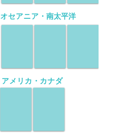
オセアニア・南太平洋
オーストラリア
ニュージーランド
フィジー
現
現
現
地
地
地
ツ
ツ
ツ
ア
ア
ア
ー
ー
ー
アメリカ・カナダ
アメリカ
カナダ
現
現
地
地
ツ
ツ
ア
ア
ー
ー