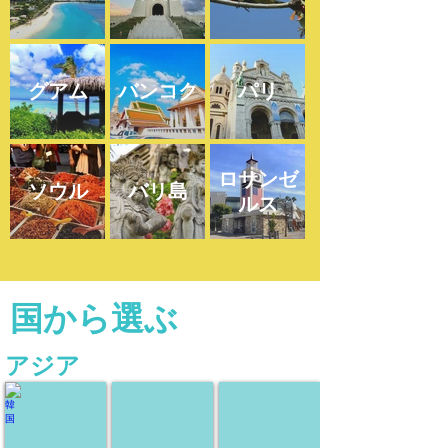
グアム
バンコク
パリ
ロサンゼ
ソウル
バリ島
ルス
国から選ぶ
​アジア
韓国
台湾
香港
現
現
現
地
地
地