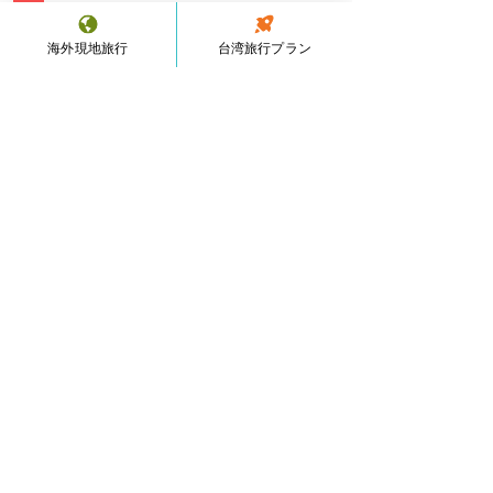
サンドバー
ハ
海外現地旅行
台湾旅行プラン
ワ
イ
ダナン
ベ
ト
ナ
ム
ボラカイ島
フ
ィ
リ