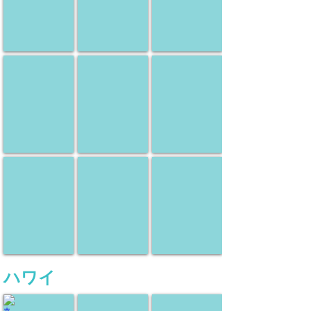
ツ
ツ
ツ
ア
ア
ア
ー
ー
ー
タイ
インドネシア
ベトナム
現
現
現
地
地
地
ツ
ツ
ツ
ア
ア
ア
ー
ー
ー
フィリピン
シンガポール
インド
現
現
現
地
地
地
ツ
ツ
ツ
ア
ア
ア
ー
ー
ー
​ハワイ
ホノルル
コナ
ヒロ