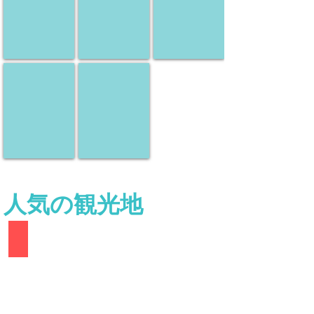
地
地
地
ツ
ツ
ツ
ア
ア
ア
ー
ー
ー
南アフリカ
ケニア
現
現
地
地
ツ
ツ
ア
ア
ー
ー
人気の観光地
九分