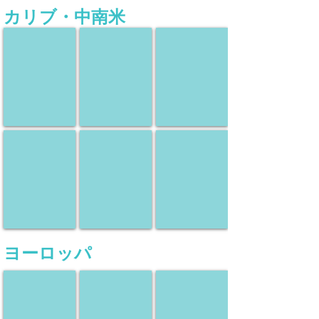
カリブ・中南米
メキシコ
ブラジル
ペルー
現
現
現
地
地
地
ツ
ツ
ツ
ア
ア
ア
ー
ー
ー
アルゼンチン
ボリビア
コロンビア
現
現
現
地
地
地
ツ
ツ
ツ
ア
ア
ア
ー
ー
ー
ヨーロッパ
フランス
イタリア
イギリス
現
現
現
地
地
地