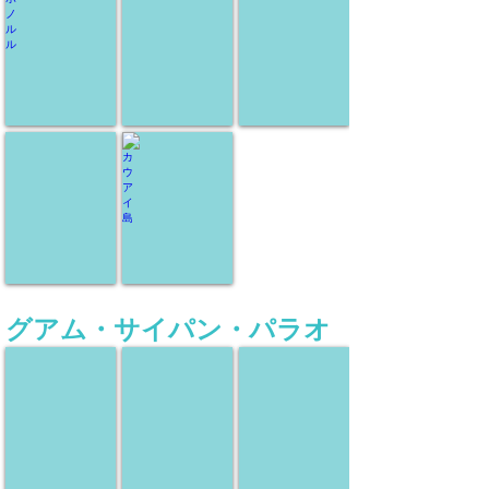
現
現
現
地
地
地
ツ
ツ
ツ
ア
ア
ア
ー
ー
ー
マウイ島
カウアイ島
現
現
地
地
ツ
ツ
ア
ア
ー
ー
グアム・サイパン・パラオ
グアム
サイパン
パラオ
現
現
現
地
地
地
ツ
ツ
ツ
ア
ア
ア
ー
ー
ー