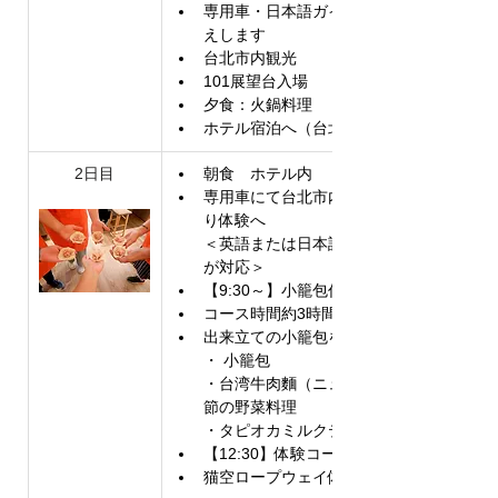
専用車・日本語ガイドが空港まで出迎
えします
台北市内観光
101展望台入場
夕食：火鍋料理
ホテル宿泊へ（台北泊）
2日目
朝食　ホテル内
専用車にて台北市内観光及び小籠包作
り体験へ
＜英語または日本語インストラクター
が対応＞
【9:30～】小籠包作り体験＆試食開始
コース時間約3時間
出来立ての小籠包を堪能しましょう！
・ 小籠包
・台湾牛肉麵（ニューローメン）や季
節の野菜料理
・タピオカミルクティー付きです
【12:30】体験コース終了
猫空ロープウェイ体験