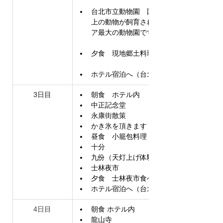
台北市立動物園　園内では400種類以
上の動物が飼育されており、東南アジ
ア最大の動物園です。
夕食　現地郷土料理
ホテル宿泊へ（台北泊）
3日目
朝食　ホテル内
中正記念堂
永康街散策
かき氷を頂きます
昼食　小籠包料理
十分
九份（天灯上げ体験３～４名１個）
士林夜市
夕食　士林夜市食べ歩き（自由食）
ホテル宿泊へ（台北泊）
4日目
朝食 ホテル内
龍山寺