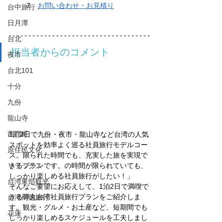
お問い合わせ・お見積り
台中旅行
日月潭
台北
担当者からのコメント
夜市
台北101
十分
九份
龍山寺
西門町
1泊2日で九份・夜市・龍山寺など台湾の人気
スポットを効率よく巡る社員旅行モデルコー
原住民文化
ス。限られた時間でも、充実した旅を実現で
きるプランです。の時間が限られていても、
リラックス
しっかり楽しめる社員旅行がしたい！」
台湾東部観光
そんなご要望にお応えして、1泊2日で満喫で
きる弾丸台湾社員旅行プランをご紹介しま
台湾周遊旅行
す。観光・グルメ・お土産など、短期間でも
花蓮
しっかり楽しめるスケジュールを工夫しまし