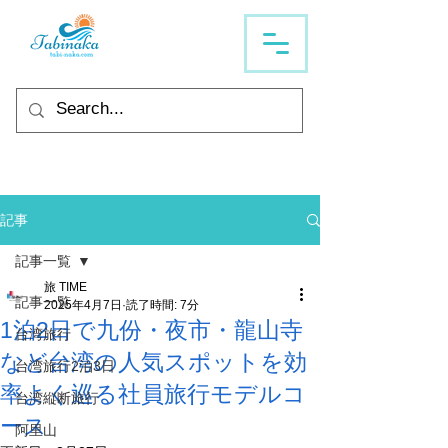
記事
記事一覧
旅 TIME
記事一覧
2025年4月7日
読了時間: 7分
1泊2日で九份・夜市・龍山寺
台湾旅行
など台湾の人気スポットを効
台湾旅行2泊3日
率よく巡る社員旅行モデルコ
台湾縦断旅行
ース
阿里山