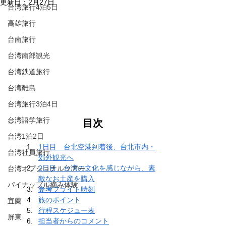
更新日：
2月27日
台湾旅行4泊5日
高雄旅行
台南旅行
台湾南部観光
台湾鉄道旅行
台湾離島
台湾旅行3泊4日
台湾語学旅行
目次
台湾1泊2日
1日目　台北空港到着後、台北市内・
台湾社員旅行
郊外観光へ
2日目　台湾の文化を感じながら、素
台湾オプショナルツアー
敵なお土産を購入
パイナップル摘み体験
参考フライト時刻
旅のポイント
宜蘭
行程スケジュー表
屏東
担当者からのコメント