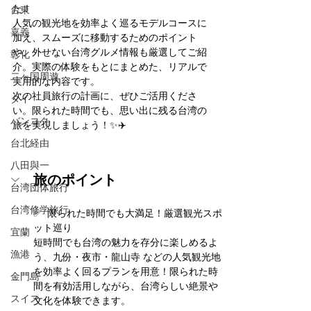
た！
台東
人気の観光地を効率よく巡るモデルコースに
嘉義
加え、スムーズに移動するためのポイント
や、外せない台湾グルメ情報も厳選してご紹
彰化
介。実際の体験をもとにまとめた、リアルで
二ヶ国周遊
実用的な内容です。
次の社員旅行の計画に、ぜひご活用くださ
タイ
い。限られた時間でも、思い出に残る台湾の
バンコク
旅を実現しましょう！✨✈️
台北経由
八田與一
旅のポイント
台湾団体旅行
台湾修学旅行
✅  限られた時間でも大満足！厳選観光スポ
ット巡り
宜蘭
短時間でも台湾の魅力を存分に楽しめるよ
漁港
う、九份・夜市・龍山寺 などの人気観光地
を効率よく回るプランを用意！限られた時
金門島
間を有効活用しながら、台湾らしい絶景や
スイス
文化を体験できます。 