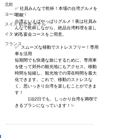
北欧
✅ 社員みんなで乾杯！本場の台湾グルメを
ヨーロッパ
堪能
台湾といえばやっぱりグルメ！夜は社員み
スイス 航空券 ホテル
んなで乾杯しながら、絶品台湾料理を楽し
イタリア
める宴会コースをご用意。
フランス
✅  スムーズな移動でストレスフリー！専用
車を活用
短期間でも快適な旅にするために、専用車
を使って郊外の観光地にもアクセス。移動
時間を短縮し、観光地での滞在時間を最大
化できます。これで、移動のストレスな
く、思いっきり台湾を楽しむことができま
す！
　　　1泊2日でも、しっかり台湾を満喫で
きるプランになっています！✨