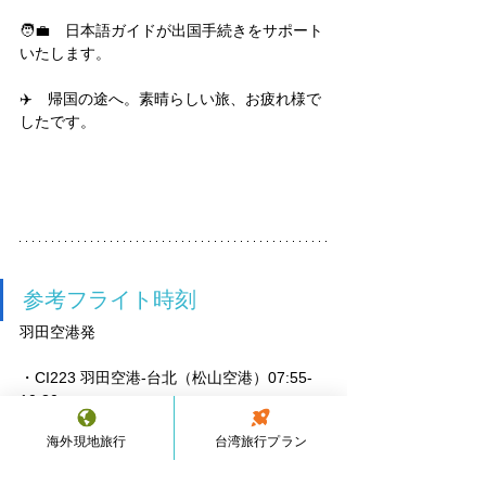
🧑‍💼　日本語ガイドが出国手続きをサポート
いたします。
✈️　帰国の途へ。素晴らしい旅、お疲れ様で
したです。
参考フライト時刻
羽田空港発　
・CI223 羽田空港-台北（松山空港）07:55-
10:30　
・CI222 台北（松山空港）-羽田空港 18:05-
海外現地旅行
台湾旅行プラン
22:05