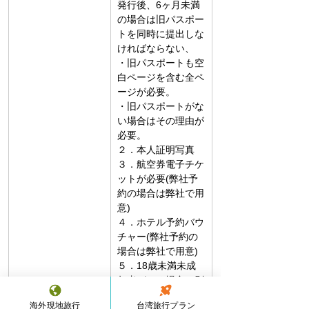
発行後、6ヶ月未満
の場合は旧パスポー
トを同時に提出しな
ければならない、
・旧パスポートも空
白ページを含む全ペ
ージが必要。
・旧パスポートがな
い場合はその理由が
必要。
２．本人証明写真
３．航空券電子チケ
ットが必要(弊社予
約の場合は弊社で用
意)
４．ホテル予約バウ
チャー(弊社予約の
場合は弊社で用意)
５．18歳未満未成
年者がいる場合は別
途相談が必要となり
海外現地旅行
台湾旅行プラン