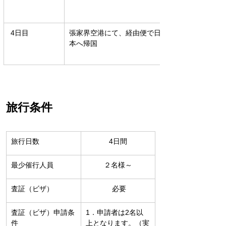
 4日目
張家界空港にて、経由便で日
本へ帰国
​旅行条件
旅行日数
4日間
最少催行人員　
２名様～
査証（ビザ）
 必要
査証（ビザ）申請条
1．申請者は2名以
件
上となります。（実