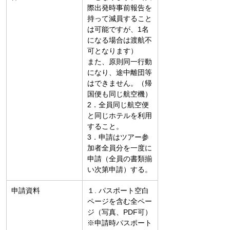
際出発時事前報告を
持って減員すること
は可能ですが、1名
になる場合は渡航不
可となります）
また、原則同一行動
になり、途中離団等
はできません。（帰
国便も同じ航空機）
2．全員同じ航空便
と同じホテルを利用
すること。
3．申請はツアー参
加者全員分を一度に
申請（全員の書類揃
い次第申請）する。
申請資料
１. パスポート空白
ページを含む全ペー
ジ（写真、PDF可）
※申請時パスポート