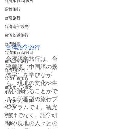
台湾旅行4泊5日
高雄旅行
台南旅行
台湾南部観光
台湾鉄道旅行
台湾離島
台湾語学旅行
台湾旅行3泊4日
台湾語学旅行は、台
台湾語学旅行
湾華語（中国語の繁
台湾1泊2日
体字）を学びなが
台湾社員旅行
ら、現地の文化や生
台湾オプショナ
活に触れることがで
ルツアー
きる学習型の旅行プ
パイナップル摘
み体験
ログラムです。観光
だけでなく、語学研
宜蘭
修や現地の人々との
屏東