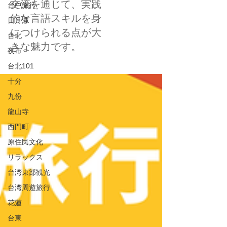
交流を通じて、実践
台中旅行
的な言語スキルを身
日月潭
につけられる点が大
台北
きな魅力です。
夜市
台北101
十分
九份
龍山寺
西門町
原住民文化
リラックス
台湾東部観光
台湾周遊旅行
花蓮
台東