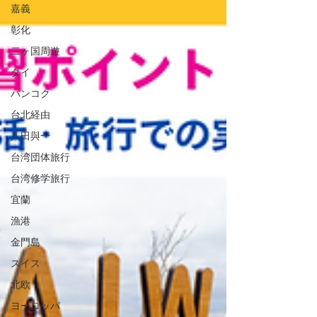
嘉義
彰化
二ヶ国周遊
タイ
バンコク
台北経由
八田與一
台湾団体旅行
台湾修学旅行
宜蘭
漁港
金門島
スイス
北欧
ヨーロッパ