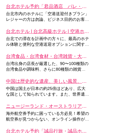
にも、大変便利なプランとなります！空港⇔
ホテル間、往復の送迎をご利用頂けます <
台北ホテル予約「君品酒店 パレ・ザ・シンホテル 」空港送迎付きプラン
Back 台北ホテル予約「豪景大酒店 ホテル
台北市内のホテルに「空港送迎付きプラン」
リバービュー 」空港送迎付きプラン 台北市
レジャーの方は勿論、ビジネス目的のお客様
内のホテルに「空港送迎付きプラン」 を特
にも、大変便利なプランとなります！空港⇔
別にご用意！レジャーの方は勿論ですが、ビ
ホテル間、往復の送迎をご利用頂けます <
台北ホテル | 台北高級ホテル | 空港ホテル送迎サービスプラン
ジネス目的のお客様にも、大変便利なプラン
Back 台北ホテル予約「君品酒店 パレ・
台北での滞在を計画中の方々に、最高のホテ
となります！ 空港⇔ホテル間、往復の送迎
ザ・シンホテル 」空港送迎付きプラン 台北
ル体験と便利な空港送迎オプションに関する
をご利用頂けます！ 台北 豪景大酒店 ホ
市内のホテルに「空港送迎付きプラン」を特
情報を提供し、台北訪問をより快適に、思い
テル リバービュー 住所：臺北市萬華區環河
別にご用意！レジャーの方は勿論ですが、ビ
出に残るものにするお手伝いをいたします。
台湾食品・台湾食材・台湾雑貨・大同電鍋など、人気の食雑貨などを厳選して提供しています。｜旅NAKA
南路一段７７號 内容＆料金 ★2名様１室ご
ジネス目的のお客様にも、大変便利なプラン
台北ホテル | 台北高級ホテル | 空港ホテル送
利用 ★空港送迎付き ★朝食付き 2泊3日
台湾出身の店長が厳選した、90〜100種類の
となります！空港⇔ホテル間、往復の送迎を
迎サービスプラン ホテルを選ぶ 第一ホテル
合計料金：￥14,500～/１名様 3泊4日合計料
台湾食品や調味料、さらに80種類の雑貨や
ご利用頂けます ！ 台北 君品酒店 パレ・
（ファーストホテル） 台北市内のホテルに
金：￥21,000～/１名様 ＊1名様1室利用ご希
小物が充実しています。 「自分たちが台湾
ザ・シンホテル 住所：103 台北市大同區承
「空港送迎付きプラン」レジャーの方は勿
望の場合、追加料金：￥6,500～/1泊 ご利用
で愛用し、お取り寄せしていたお気に入りの
中国は歴史的な遺産、美しい風景、豊かな文化で有名な国です。ツアーでは味わえない中国の魅力や、個人旅行の楽しさに焦点を当て、モデルコースを紹介します！
德路一段3號 内容＆料金 ★2名様１室ご利
論、ビジネス目的のお客様にも、大変便利な
条件＆注意事項 ＊以上の料金は2名様からの
商品だけを揃えています」と店長。台湾好き
用 ★空港送迎付き ★朝食付き 2泊3日合
中国は国土が日本の約25倍ほどあり、広大
プランとなります！空港⇔ホテル間、往復の
ご対応となります！ ＊送迎は他のお客様と
な旅行者たちからも、「こんな商品初めて見
計料金：￥31,000～/１名様 3泊4日合計料
な国として知られています。また、世界遺産
送迎をご利用頂けます！ 詳細へ 徳立荘酒店
混載になる場合がございます！ ＊朝食・送
た！」と驚かれることもあります。台湾出身
金：￥45,000～/１名様 ＊1名様1室利用ご希
の宝庫としても有名で、その壮大なスケール
（ﾎﾃﾙﾐｯﾄﾞﾀｳﾝﾘﾁｬｰﾄﾞｿﾝ） 台北市内のホテル
迎を不要となった場合、返金は出来かねる事
の店長が日常で楽しんでいたアイテムには、
望の場合、追加料金：￥14,000～/1泊 ご利
の絶景は世界中の観光客を魅了しています。
ニュージーランド・オーストラリア・台湾航空券など｜オンライン操作が苦手な方や即払いが難しい方、団体旅行もお見積り受付中！
に「空港送迎付きプラン」レジャーの方は勿
をご了承くださいませ！ ＊現地事情や空室
ぜひ興味を持っていただけるかと思います。
用条件＆注意事項 ＊以上の料金は2名様から
日本でも馴染みのある中華料理は世界三大料
論、ビジネス目的のお客様にも、大変便利な
状況により、ご提供出来かねる場合が御座い
海外航空券予約に困っている方必見！希望の
台湾食品・台湾雑貨 台湾食品・台湾雑貨 台
のご対応となります！ ＊送迎は他のお客様
理に数えられており、北京や四川など、各地
プランとなります！空港⇔ホテル間、往復の
ますが、気軽にお問い合わせください！ 航
航空券が見つからない、オンライン操作が苦
湾お菓子 台湾のコスメ・日用品 台湾の食材
と混載になる場合がございます！ ＊朝食・
域ごとに異なる様々な魅力があります。 中
送迎をご利用頂けます！ 詳細へ 老爺大酒店
空券・現地観光の一括手配 ★航空券：ご出
手な方や日程未定で即時決済が難しい方、団
台湾クリエイターズブランド 台湾フルーツ
送迎を不要となった場合、返金は出来かねる
国旅行モデルコース 成都・パンダ基地を巡
（ホテルロイヤルニッコー） 台北市内のホ
発日・ご利用空港をお知らせ頂ければ、日本
体旅行の方も大歓迎。お気軽にお見積りをご
台北ホテル予約「誠品行旅・誠品ホテル・エスリテホテル） 」空港送迎付きプラン
台湾レトルト食品 台湾素食食品 台湾雑貨・
事をご了承くださいませ！ ＊現地事情や空